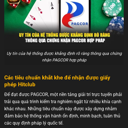
Uy tín của hệ thống được khẳng định rõ ràng thông qua chứng
nhận PAGCOR hợp pháp
Các tiêu chuẩn khắt khe để nhận được giấy
phép Hitclub
Để đạt được PAGCOR, một nền tảng giải trí trực tuyến phải
trải qua quá trình kiểm tra nghiêm ngặt từ nhiều khía cạnh
khác nhau. Những tiêu chuẩn này được xây dựng nhằm
đảm bảo hệ thống vận hành ổn định, minh bạch, tuân thủ
các quy định pháp lý quốc tế.