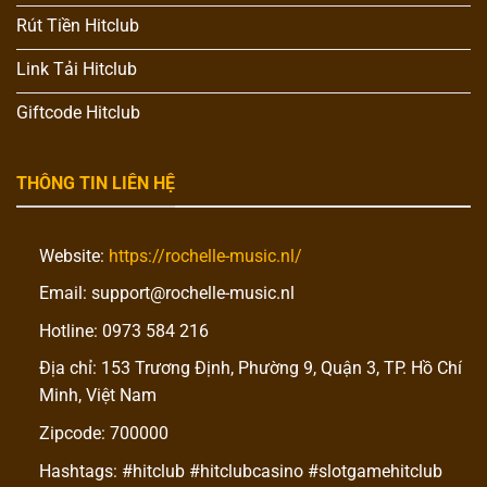
Rút Tiền Hitclub
Link Tải Hitclub
Giftcode Hitclub
THÔNG TIN LIÊN HỆ
Website:
https://rochelle-music.nl/
Email:
support@rochelle-music.nl
Hotline: 0973 584 216
Địa chỉ: 153 Trương Định, Phường 9, Quận 3, TP. Hồ Chí
Minh, Việt Nam
Zipcode: 700000
Hashtags: #hitclub #hitclubcasino #slotgamehitclub