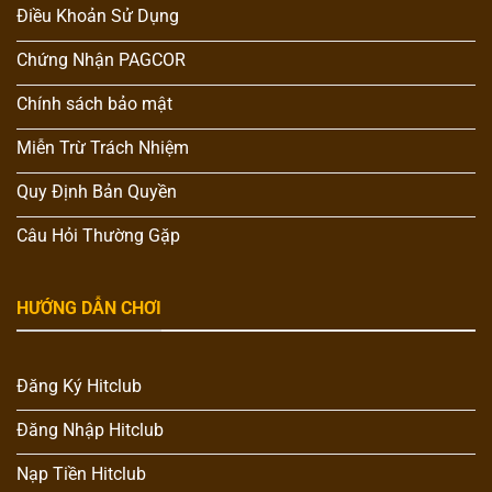
Điều Khoản Sử Dụng
Chứng Nhận PAGCOR
Chính sách bảo mật
Miễn Trừ Trách Nhiệm
Quy Định Bản Quyền
Câu Hỏi Thường Gặp
HƯỚNG DẪN CHƠI
Đăng Ký Hitclub
Đăng Nhập Hitclub
Nạp Tiền Hitclub