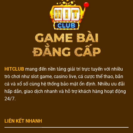
HITCLUB
mang đến nền tảng giải trí trực tuyến với nhiều
trò chơi như slot game, casino live, cá cược thể thao, bắn
cá và xổ số cùng hệ thống bảo mật ổn định. Nhiều ưu đãi
hấp dẫn, giao dịch nhanh và hỗ trợ khách hàng hoạt động
24/7.
LIÊN KẾT NHANH