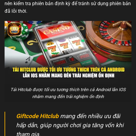
nên kiểm tra phiên bản định kỳ để tránh sử dụng phiên bản
đã lỗi thời.
Tải Hitclub được tối ưu tương thích trên cả Android lẫn IOS
nhằm mang đến trải nghiệm ổn định
Giftcode Hitclub
mang đến nhiều ưu đãi
hấp dẫn, giúp người chơi gia tăng vốn khi
tham gia.