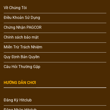
Về Chúng Tôi
Điều Khoản Sử Dụng
Chứng Nhận PAGCOR
Chính sách bảo mật
Miễn Trừ Trách Nhiệm
Quy Định Bản Quyền
Câu Hỏi Thường Gặp
HƯỚNG DẪN CHƠI
Đăng Ký Hitclub
Đăng Nhập Hitclub