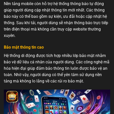
Nền tảng mobile còn hỗ trợ hệ thống thông báo tự động
giúp người dùng cập nhật thông tin mới nhất. Các thông
báo này có thể bao gồm sự kiện, ưu đãi hoặc cập nhật hệ
thống. Sau khi tải, người dùng sẽ nhận thông báo trực tiếp
trên điện thoại mà không cần truy cập website thường
xuyên.
Bảo mật thông tin cao
Hệ thống di động được tích hợp nhiều lớp bảo mật nhằm
bảo vệ dữ liệu cá nhân của người dùng. Các công nghệ mã
hóa hiện đại giúp đảm bảo thông tin luôn được bảo vệ an
toàn. Nhờ vậy, người dùng có thể yên tâm sử dụng nền
tảng mà không lo lắng về các rủi ro bảo mật.