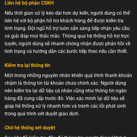
Liên hệ bộ phận CSKH
Nếu thời gian xử lý kéo dài hơn dự kiến, người dùng có thể
liên hệ với bộ phận hỗ trợ khách hàng để được kiểm tra
tình trạng. Đội ngũ hỗ trợ luôn sẵn sàng tiếp nhận yêu cầu
và giải đáp mọi thắc mắc. Thông qua hệ thống hỗ trợ trực
tuyến, người dùng sẽ nhanh chóng nhận được phản hồi về
tình trạng và hướng dẫn các bước tiếp theo nếu cần thiết.
Kiểm tra lại thông tin
Một trong những nguyên nhân khiến quá trình thanh khoản
chậm là thông tin tài khoản chưa chính xác. Người dùng
nên kiểm tra lại dữ liệu cá nhân cũng như thông tin ngân
hàng đã cung cấp trước đó. Việc xác minh lại dữ liệu sẽ
giúp hệ thống xử lý nhanh hơn và tránh các lỗi phát sinh
trong quá trình xét duyệt giao dịch.
Chờ hệ thống xét duyệt