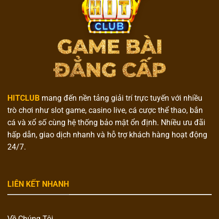
HITCLUB
mang đến nền tảng giải trí trực tuyến với nhiều
trò chơi như slot game, casino live, cá cược thể thao, bắn
cá và xổ số cùng hệ thống bảo mật ổn định. Nhiều ưu đãi
hấp dẫn, giao dịch nhanh và hỗ trợ khách hàng hoạt động
24/7.
LIÊN KẾT NHANH
Về Chúng Tôi