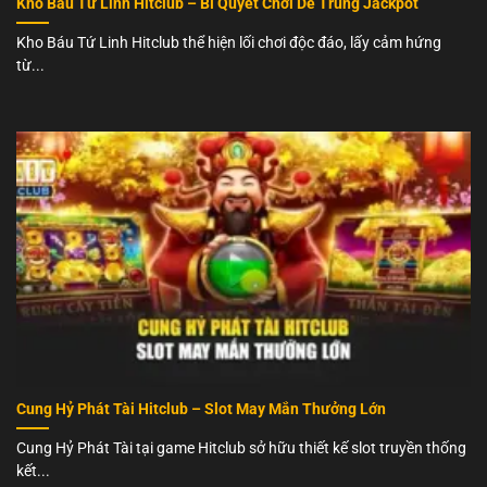
Trải nghiệm nhiều tính năng hấp dẫn khi tham gia
Kho Báu Tứ Linh Hitclub – Bí Quyết Chơi Dễ Trúng Jackpot
Kho Báu Tứ Linh Hitclub thể hiện lối chơi độc đáo, lấy cảm hứng
từ...
Nhiều mức cược trong game phù hợp người chơi
Hitclub cung cấp đa dạng mức cược từ 1.000 đồng đến
100.000 đồng mỗi vòng quay, đáp ứng nhu cầu của
người chơi mới lẫn cao thủ. Mức cược thấp giúp thử
nghiệm chiến lược mà không rủi ro lớn, trong khi mức
cao tăng cơ hội trúng jackpot lũy tiến giá trị cao. Các
game
nổ hũ
còn cho phép điều chỉnh số dòng thắng và
mức cược từng dòng, giúp tối ưu hóa chiến lược dựa
trên ngân sách và mục tiêu lợi nhuận cụ thể.
Các trò chơi nổ hũ Hitclub phổ biến
Cung Hỷ Phát Tài Hitclub – Slot May Mắn Thưởng Lớn
Cung Hỷ Phát Tài tại game Hitclub sở hữu thiết kế slot truyền thống
kết...