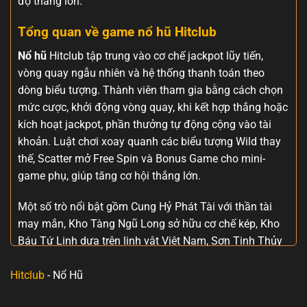
độ thắng lớn.
Tổng quan về game nổ hũ Hitclub
Nổ hũ
Hitclub tập trung vào cơ chế jackpot lũy tiến,
vòng quay ngẫu nhiên và hệ thống thanh toán theo
dòng biểu tượng. Thành viên tham gia bằng cách chọn
mức cược, khởi động vòng quay, khi kết hợp thắng hoặc
kích hoạt jackpot, phần thưởng tự động cộng vào tài
khoản. Luật chơi xoay quanh các biểu tượng Wild thay
thế, Scatter mở Free Spin và Bonus Game cho mini-
game phụ, giúp tăng cơ hội thắng lớn.
Một số trò nổi bật gồm Cung Hỷ Phát Tài với thần tài
may mắn, Kho Tàng Ngũ Long sở hữu cơ chế kép, Kho
Báu Tứ Linh dựa trên linh vật Việt Nam, Sơn Tinh Thủy
Tinh và Ăn Khế Trả Vàng khai thác truyền thuyết dân
Hitclub
-
Nổ Hũ
gian. Đồ họa sống động, âm thanh chân thực và
jackpot tích lũy liên tục tạo trải nghiệm hấp dẫn. Sảnh