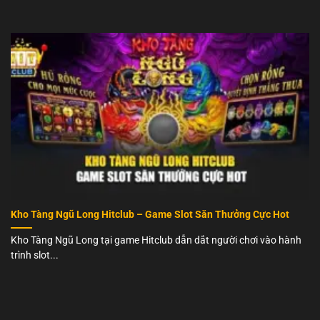
Nhiều game khác nhau trên hệ thống Hitclub
Nổ hũ
Hitclub tập trung vào các slot có cơ chế jackpot
lũy tiến, mỗi vòng quay đều tiềm ẩn cơ hội trúng thưởng
lớn. Các trò chơi này được thiết kế chi tiết, kết hợp hiệu
ứng hình ảnh sống động, âm thanh nhịp nhàng, tạo trải
nghiệm vừa kịch tính vừa dễ theo dõi.
Kho Tàng Ngũ Long Hitclub – Game Slot Săn Thưởng Cực Hot
Lô Đề Hitclub
cung cấp nhiều hình
Kho Tàng Ngũ Long tại game Hitclub dẫn dắt người chơi vào hành
thức chơi linh hoạt, cập nhật kết quả
trình slot...
nhanh chóng và chính xác.
Game Thần Tài May Mắn