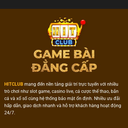
Game này sử dụng chủ đề Thần Tài, kết hợp các biểu
tượng vàng, hũ tiền và đồng xu đỏ. Mỗi vòng quay cung
cấp 20 dòng thanh toán, với cơ hội mở các hũ thần tài
chứa jackpot lũy tiến từ vài trăm đến hàng chục nghìn
điểm thưởng. Biểu tượng Scatter xuất hiện ba lần trở lên
sẽ kích hoạt vòng quay miễn phí kéo dài 15 lượt, trong
đó mỗi lượt thắng được nhân thêm hệ số 2 hoặc 3 tùy
theo vị trí hũ xuất hiện.
Nổ hũ Kim Cương Jackpot
Trò chơi tập trung vào các viên kim cương rực rỡ, tổng
cộng 25 dòng thanh toán, với jackpot lũy tiến tăng theo
HITCLUB
mang đến nền tảng giải trí trực tuyến với nhiều
mỗi vòng quay. Biểu tượng kim cương đỏ đặc biệt kích
trò chơi như slot game, casino live, cá cược thể thao, bắn
hoạt tính năng nhân đôi số tiền thắng. Ngoài jackpot
cá và xổ số cùng hệ thống bảo mật ổn định. Nhiều ưu đãi
chính, người chơi có thể mở thưởng phụ bằng cách
hấp dẫn, giao dịch nhanh và hỗ trợ khách hàng hoạt động
ghép các viên kim cương xanh và tím, mỗi tổ hợp chiến
24/7.
thắng cung cấp thêm từ 50 đến 500 điểm thưởng. Vòng
quay miễn phí được kích hoạt khi xuất hiện ba biểu