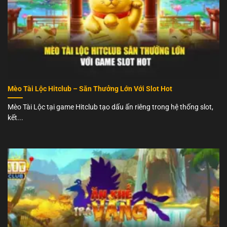
ràng, tạo điều kiện tối ưu cho việc tích lũy giá trị jackpot
và duy trì nhịp chơi ổn định.
Cơ hội nhận thưởng jackpot nổ hũ giá trị lớn
Mỗi vòng quay trong
nổ hũ
tại Hitclub đều được liên kết
với hệ thống jackpot lũy tiến. Giá trị jackpot thường dao
Mèo Tài Lộc Hitclub – Săn Thưởng Lớn Với Slot Hot
động từ vài triệu đến hàng trăm triệu đồng, tùy thuộc
vào số người tham gia và mức cược.
Mèo Tài Lộc tại game Hitclub tạo dấu ấn riêng trong hệ thống slot,
kết...
Một số game nổi bật còn cung cấp jackpot phụ với mức
cố định từ 500.000 đến 2.000.000 đồng. Khi các biểu
tượng đặc biệt xuất hiện đồng thời trên trục quay, cơ hội
nhận thưởng cao cấp được kích hoạt, tạo cơ hội ghi
nhận các giải thưởng khủng trong thời gian ngắn.
Lối chơi game slot nổ hũ đơn giản, dễ tiếp cận
Cơ chế slot quay thưởng tại Hitclub được thiết kế trực