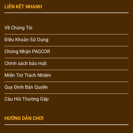
tượng Scatter trở lên, mỗi vòng có cơ hội tăng thêm hệ
LIÊN KẾT NHANH
số nhân từ 2 đến 5.
Game nổ hũ Ai Cập Cổ Đại
Về Chúng Tôi
Trò chơi lấy bối cảnh kim tự tháp, sử dụng biểu tượng
Điều Khoản Sử Dụng
Pharaoh, scarab vàng và các cổ vật. 30 dòng thanh
toán cho phép kết hợp đa dạng, tạo nhiều cơ hội thắng
Chứng Nhận PAGCOR
trong một lượt quay.
Chính sách bảo mật
Jackpot lũy tiến xuất hiện sau mỗi 50 lượt quay trung
Miễn Trừ Trách Nhiệm
bình, đồng thời các biểu tượng Bonus cung cấp thêm
vòng quay phụ, số lượt từ 10 đến 20, kèm theo hệ số
Quy Định Bản Quyền
nhân 2–4. Biểu tượng Scatter xuất hiện trên ba trục kích
Câu Hỏi Thường Gặp
hoạt vòng quay miễn phí, kết hợp các biểu tượng vàng
để mở thưởng lớn hơn, cho phép tổng số điểm thưởng
vượt 10.000 trong một phiên.
HƯỚNG DẪN CHƠI
Kết luận