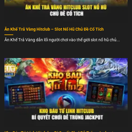
quan, chỉ cần chọn mức cược, nhấn quay và theo dõi
kết quả trên màn hình. Các biểu tượng, hiệu ứng minh
họa rõ ràng, giúp người chơi xác định được các chuỗi
thắng hoặc vòng bonus.
Ăn Khế Trả Vàng Hitclub – Slot Nổ Hũ Chủ Đề Cổ Tích
Một số game còn tích hợp tính năng quay tự động, cho
Ăn Khế Trả Vàng dẫn lối người chơi vào thế giới slot nổ hũ chủ...
phép người chơi cài đặt 10–50 lượt quay liên tiếp mà
không cần thao tác thủ công, duy trì nhịp chơi ổn định
và tiết kiệm thời gian.