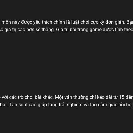
 môn này được yêu thích chính là luật chơi cực kỳ đơn giản. Bạ
ó giá trị cao hơn sẽ thắng. Giá trị bài trong game được tính the
 với các trò chơi bài khác. Một ván thường chỉ kéo dài từ 15 đế
 bài. Tần suất cao giúp tăng trải nghiệm và tạo cảm giác hồi hộ