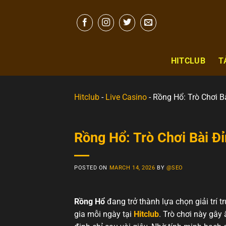
Skip
to
content
HITCLUB
T
Hitclub
-
Live Casino
-
Rồng Hổ: Trò Chơi 
Rồng Hổ: Trò Chơi Bài Đ
POSTED ON
MARCH 14, 2026
BY
@SEO
Rồng Hổ
đang trở thành lựa chọn giải trí 
gia mỗi ngày tại
Hitclub
. Trò chơi này gây