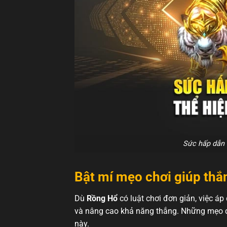
Sức hấp dẫn 
Bật mí mẹo chơi giúp thắ
Dù
Rồng Hổ
có luật chơi đơn giản, việc áp
và nâng cao khả năng thắng. Những mẹo d
này.