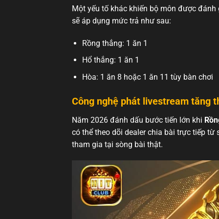
Một yếu tố khác khiến bộ môn được đánh giá
sẽ áp dụng mức trả như sau:
Rồng thắng: 1 ăn 1
Hổ thắng: 1 ăn 1
Hòa: 1 ăn 8 hoặc 1 ăn 11 tùy bàn chơi
Công nghệ phát livestream tăng t
Năm 2026 đánh dấu bước tiến lớn khi
Rồn
có thể theo dõi dealer chia bài trực tiếp 
tham gia tại sòng bài thật.