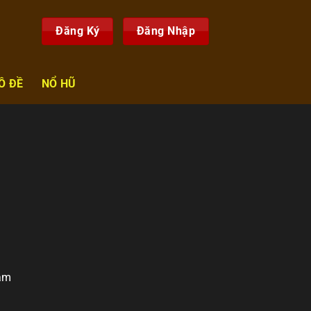
Đăng Ký
Đăng Nhập
Ô ĐỀ
NỔ HŨ
ham
n