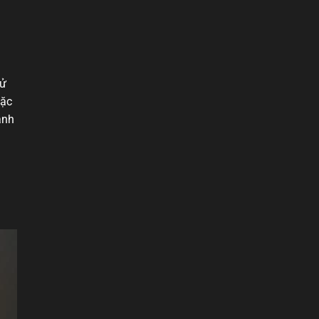
sử
oặc
ành