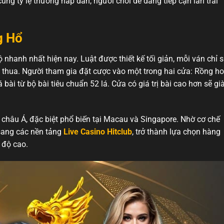
cùng tỷ lệ thưởng hấp dẫn, người chơi dễ dàng tiếp cận lẫn trải
g Hổ
độ nhanh nhất hiện nay. Luật được thiết kế tối giản, mỗi ván chỉ 
g thua. Người tham gia đặt cược vào một trong hai cửa: Rồng h
bài từ bộ bài tiêu chuẩn 52 lá. Cửa có giá trị bài cao hơn sẽ gi
 châu Á, đặc biệt phổ biến tại Macau và Singapore. Nhờ cơ chế
sang các nền tảng
Live Casino Hitclub
, trở thành lựa chọn hàng
 độ cao.