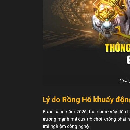
Thông
Lý do Rồng Hổ khuấy độn
Bước sang năm 2026, tựa game này tiếp tục 
trưởng mạnh mẽ của trò chơi không phải ng
trải nghiệm công nghệ.