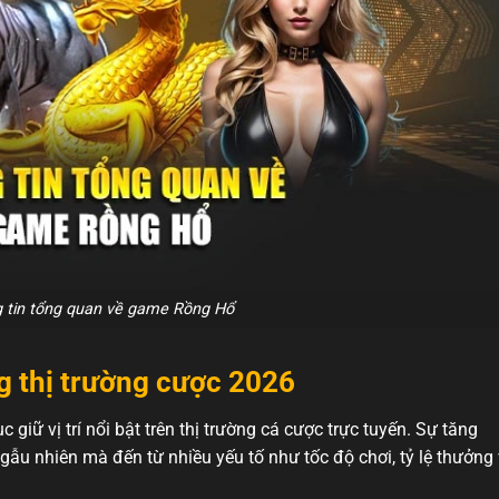
 tin tổng quan về game Rồng Hổ
g thị trường cược 2026
giữ vị trí nổi bật trên thị trường cá cược trực tuyến. Sự tăng
ẫu nhiên mà đến từ nhiều yếu tố như tốc độ chơi, tỷ lệ thưởng