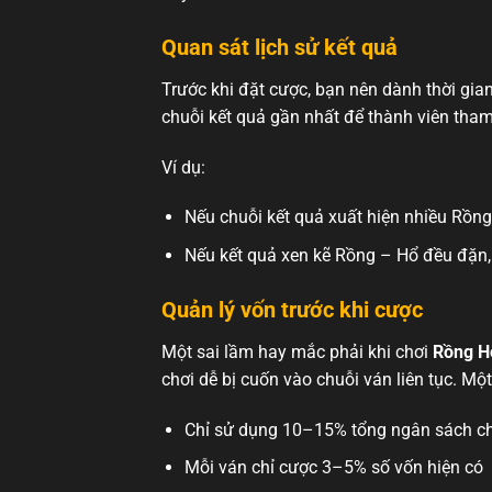
Quan sát lịch sử kết quả
Trước khi đặt cược, bạn nên dành thời gian
chuỗi kết quả gần nhất để thành viên tha
Ví dụ:
Nếu chuỗi kết quả xuất hiện nhiều Rồng 
Nếu kết quả xen kẽ Rồng – Hổ đều đặn, 
Quản lý vốn trước khi cược
Một sai lầm hay mắc phải khi chơi
Rồng H
chơi dễ bị cuốn vào chuỗi ván liên tục. M
Chỉ sử dụng 10–15% tổng ngân sách ch
Mỗi ván chỉ cược 3–5% số vốn hiện có